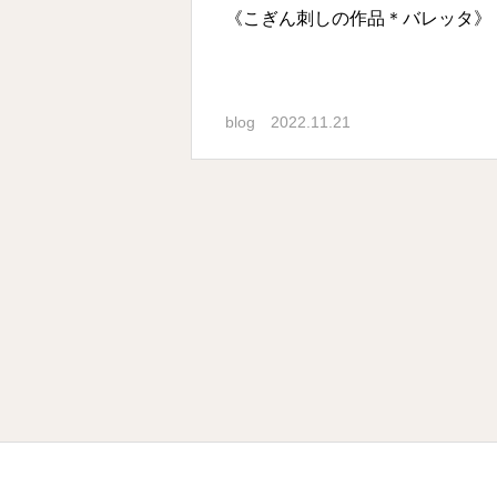
《こぎん刺しの作品＊バレッタ》
blog
2022.11.21