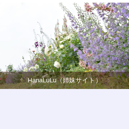
HanaLuLu（姉妹サイト）