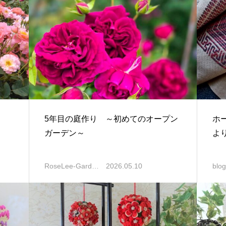
5年目の庭作り ～初めてのオープン
ホ
ガーデン～
よ
RoseLee‐Gard…
2026.05.10
blog