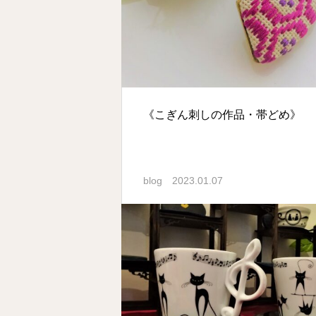
《こぎん刺しの作品・帯どめ》
blog
2023.01.07