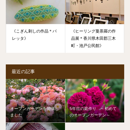
《こぎん刺しの作品＊バ
《ヒーリング曼荼羅の作
レッタ》
品展＊香川県木田郡三木
町・池戸公民館》
最近の記事
オープンガーデンを開催し
5年目の庭作り ～初めて
ました
のオープンガーデン～