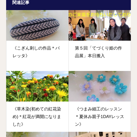
関連記事
《こぎん刺しの作品＊バ
第５回「てづくり姫の作
レッタ》
品展」本日搬入
《草木染(初めての紅花染
《つまみ細工のレッスン
め)＊紅花が満開になりま
＊夏休み親子1DAYレッス
した》
ン》